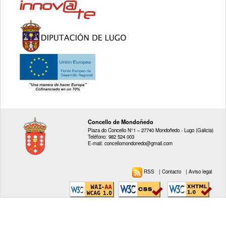
Concello de Mondoñedo
Plaza do Concello N°1 – 27740 Mondoñedo - Lugo (Galicia)
Teléfono: 982 524 003
E-mail: concellomondonedo@gmail.com
RSS
|
Contacto
|
Aviso legal