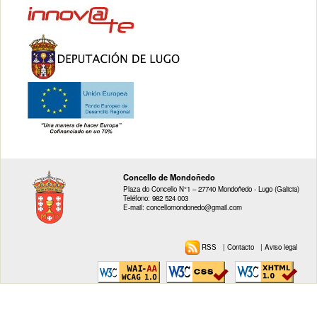
Concello de Mondoñedo
Plaza do Concello N°1 – 27740 Mondoñedo - Lugo (Galicia)
Teléfono: 982 524 003
E-mail: concellomondonedo@gmail.com
RSS
|
Contacto
|
Aviso legal