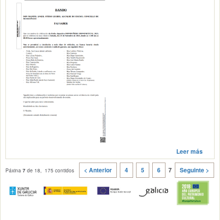
Leer más
< Anterior
4
5
6
7
Seguinte >
Páxina
7
de 18, 175 contidos