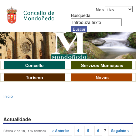
Menu
Búsqueda
Concello
Servizos Municipais
Turismo
Novas
Inicio
Actualidade
< Anterior
4
5
6
7
Seguinte >
Páxina
7
de 18, 175 contidos