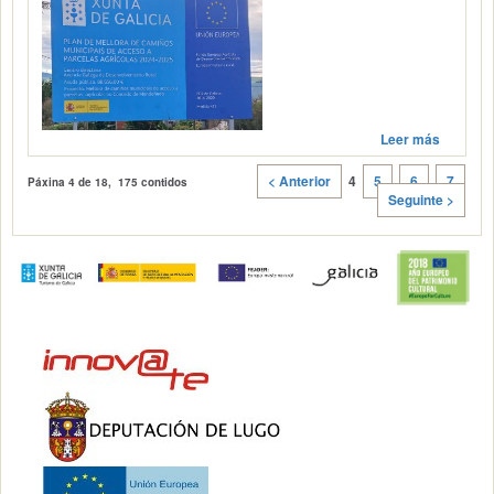
Leer más
< Anterior
4
5
6
7
Páxina
4
de 18, 175 contidos
Seguinte >