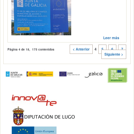
Leer más
< Anterior
4
5
6
7
Página
4
de 18, 175 contenidos
Siguiente >