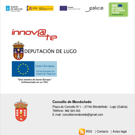
Concello de Mondoñedo
Plaza do Concello N°1 – 27740 Mondoñedo - Lugo (Galicia)
Teléfono: 982 524 003
E-mail: concellomondonedo@gmail.com
RSS
|
Contacto
|
Aviso legal