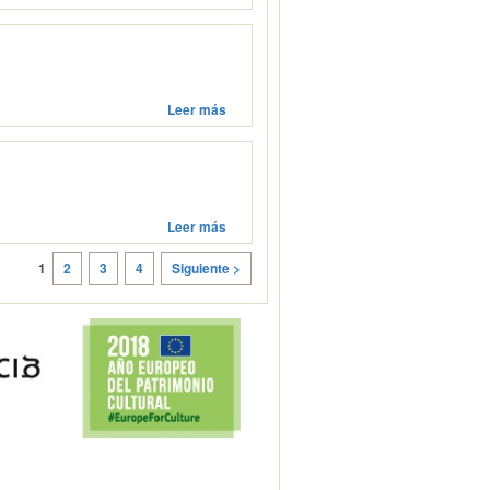
Leer más
Leer más
1
2
3
4
Siguiente >