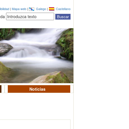
bilidad
|
Mapa web
|
Galego
|
Castellano
eda
Noticias