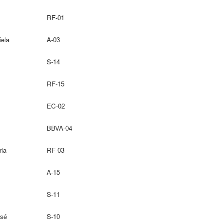
RF-01
iela
A-03
S-14
RF-15
EC-02
BBVA-04
rla
RF-03
A-15
S-11
osé
S-10