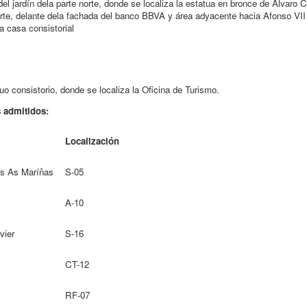
el jardín dela parte norte, donde se localiza la estatua en bronce de Álvaro 
rte, delante dela fachada del banco BBVA y área adyacente hacia Afonso VII
a casa consistorial
guo consistorio, donde se localiza la Oficina de Turismo.
s admitidos:
Localización
os As Maríñas
S-05
A-10
vier
S-16
CT-12
RF-07