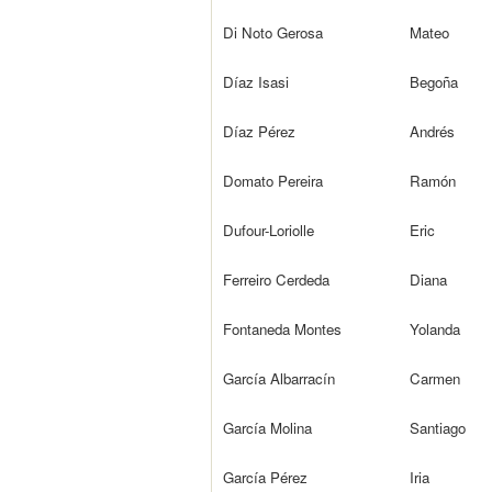
Di Noto Gerosa
Mateo
Díaz Isasi
Begoña
Díaz Pérez
Andrés
Domato Pereira
Ramón
Dufour-Loriolle
Eric
Ferreiro Cerdeda
Diana
Fontaneda Montes
Yolanda
García Albarracín
Carmen
García Molina
Santiago
García Pérez
Iria