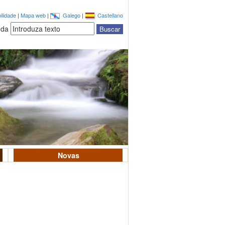
ilidade
|
Mapa web
|
Galego
|
Castellano
eda
Novas