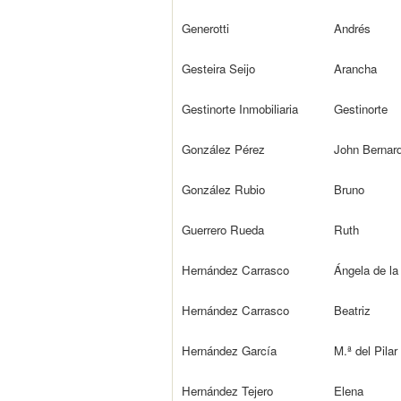
Generotti
Andrés
Gesteira Seijo
Arancha
Gestinorte Inmobiliaria
Gestinorte
González Pérez
John Bernar
González Rubio
Bruno
Guerrero Rueda
Ruth
Hernández Carrasco
Ángela de la
Hernández Carrasco
Beatriz
Hernández García
M.ª del Pilar
Hernández Tejero
Elena