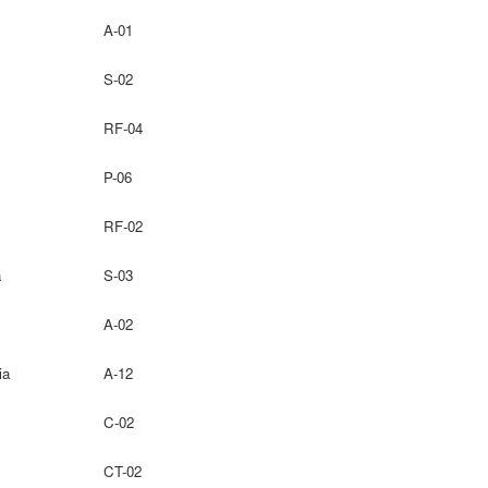
A-01
S-02
RF-04
P-06
RF-02
a
S-03
A-02
ia
A-12
C-02
CT-02