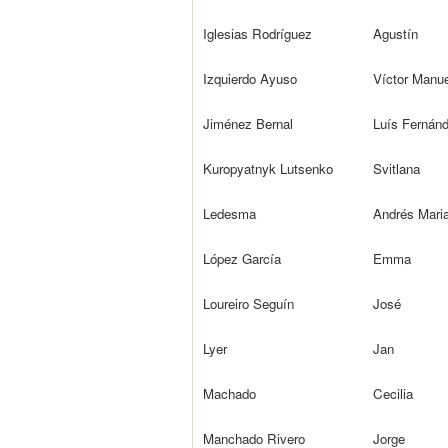
Iglesias Rodríguez
Agustín
Izquierdo Ayuso
Víctor Manue
Jiménez Bernal
Luís Fernán
Kuropyatnyk Lutsenko
Svitlana
Ledesma
Andrés Mari
López García
Emma
Loureiro Seguín
José
Lyer
Jan
Machado
Cecilia
Manchado Rivero
Jorge