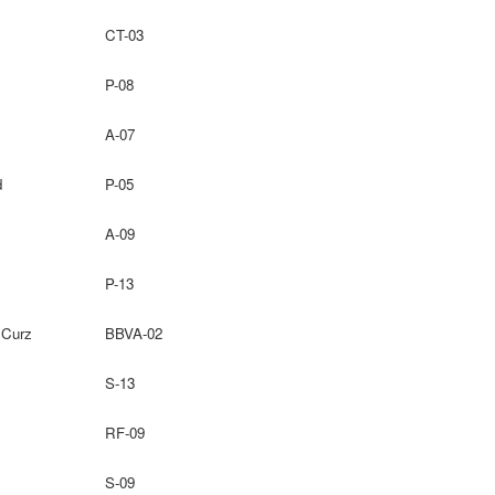
CT-03
P-08
A-07
d
P-05
A-09
P-13
 Curz
BBVA-02
S-13
RF-09
S-09