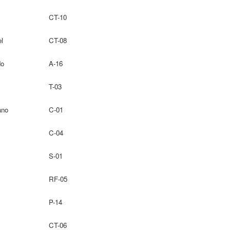
CT-10
l
CT-08
do
A-16
T-03
ano
C-01
C-04
S-01
RF-05
P-14
CT-06