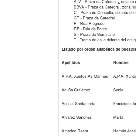
ALV - Praza da Catedral ¿ delante d
BBVA - Praza da Catedral, zona no
C - Praza do Concello, delante de l
CT - Praza da Catedral
P - Rúa Progreso
RF - Rúa da Fonte
S - Praza do Seminario
T - Tramo de calle delante del anti
Listado por orden alfabética de puesto
Apellidos
Nombre
A.P.A. Xuntos As Maríñas
A.P.A. Xunt
Acuña Gutiérrez
Sonia
Aguilar Santamaría
Francisco Ja
Álvarez Sánchez
Marta
Amadeo Resta
Hernán José