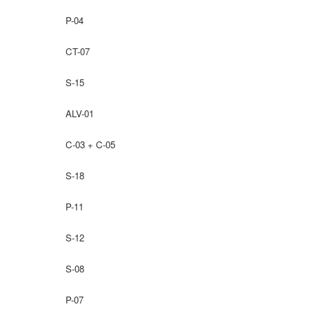
P-04
CT-07
S-15
ALV-01
C-03 + C-05
S-18
P-11
S-12
S-08
P-07