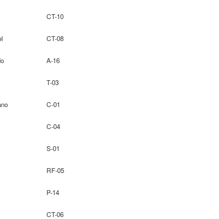
CT-10
l
CT-08
do
A-16
T-03
ano
C-01
C-04
S-01
RF-05
P-14
CT-06