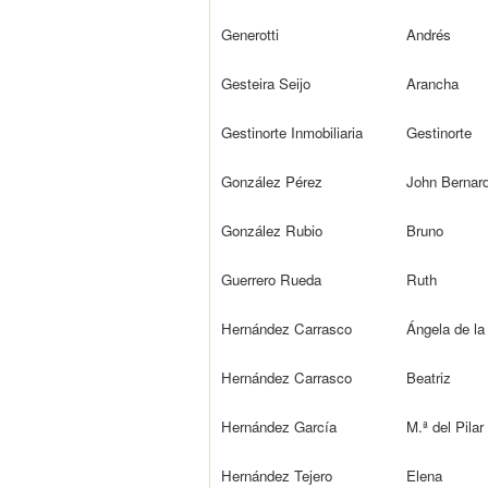
Generotti
Andrés
Gesteira Seijo
Arancha
Gestinorte Inmobiliaria
Gestinorte
González Pérez
John Bernar
González Rubio
Bruno
Guerrero Rueda
Ruth
Hernández Carrasco
Ángela de la
Hernández Carrasco
Beatriz
Hernández García
M.ª del Pilar
Hernández Tejero
Elena