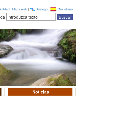
bilidad
|
Mapa web
|
Galego
|
Castellano
eda
Noticias