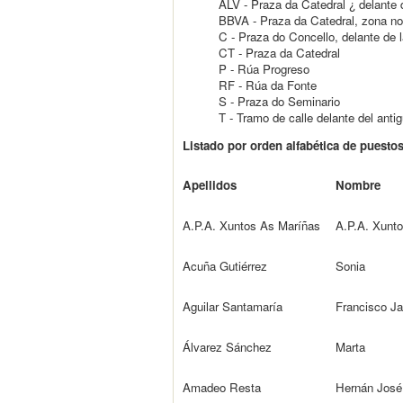
ALV - Praza da Catedral ¿ delante d
BBVA - Praza da Catedral, zona no
C - Praza do Concello, delante de l
CT - Praza da Catedral
P - Rúa Progreso
RF - Rúa da Fonte
S - Praza do Seminario
T - Tramo de calle delante del anti
Listado por orden alfabética de puesto
Apellidos
Nombre
A.P.A. Xuntos As Maríñas
A.P.A. Xunt
Acuña Gutiérrez
Sonia
Aguilar Santamaría
Francisco Ja
Álvarez Sánchez
Marta
Amadeo Resta
Hernán José