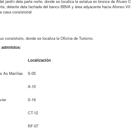
el jardín dela parte norte, donde se localiza la estatua en bronce de Álvaro 
rte, delante dela fachada del banco BBVA y área adyacente hacia Afonso VII
a casa consistorial
guo consistorio, donde se localiza la Oficina de Turismo.
s admitidos:
Localización
os As Maríñas
S-05
A-10
vier
S-16
CT-12
RF-07