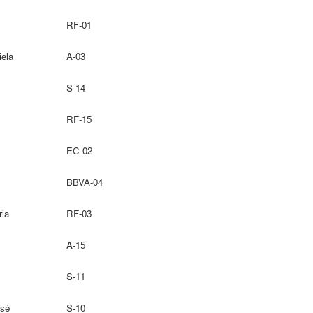
RF-01
iela
A-03
S-14
RF-15
EC-02
BBVA-04
rla
RF-03
A-15
S-11
osé
S-10