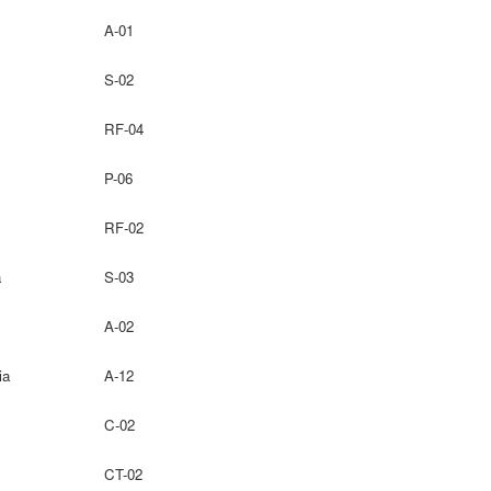
A-01
S-02
RF-04
P-06
RF-02
a
S-03
A-02
ia
A-12
C-02
CT-02