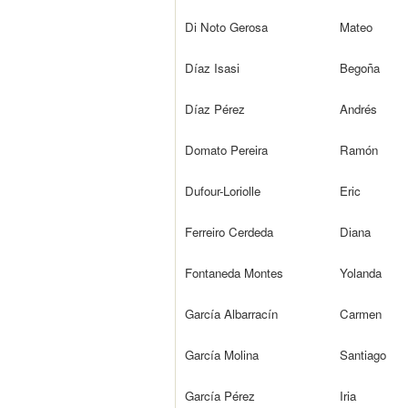
Di Noto Gerosa
Mateo
Díaz Isasi
Begoña
Díaz Pérez
Andrés
Domato Pereira
Ramón
Dufour-Loriolle
Eric
Ferreiro Cerdeda
Diana
Fontaneda Montes
Yolanda
García Albarracín
Carmen
García Molina
Santiago
García Pérez
Iria