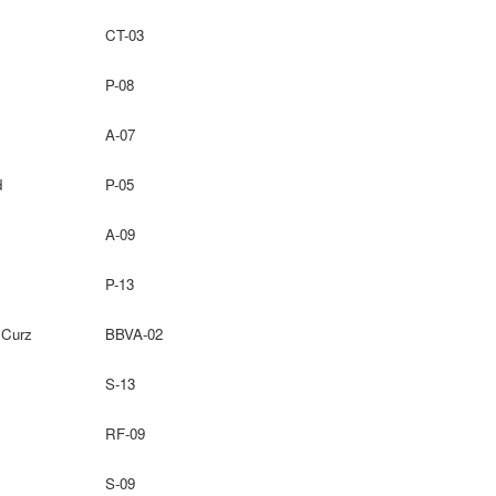
CT-03
P-08
A-07
d
P-05
A-09
P-13
 Curz
BBVA-02
S-13
RF-09
S-09