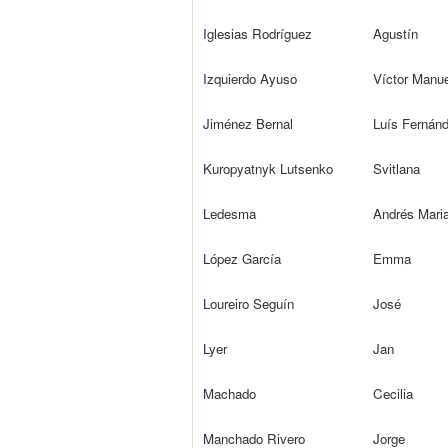
Iglesias Rodríguez
Agustín
Izquierdo Ayuso
Víctor Manue
Jiménez Bernal
Luís Fernán
Kuropyatnyk Lutsenko
Svitlana
Ledesma
Andrés Mari
López García
Emma
Loureiro Seguín
José
Lyer
Jan
Machado
Cecilia
Manchado Rivero
Jorge