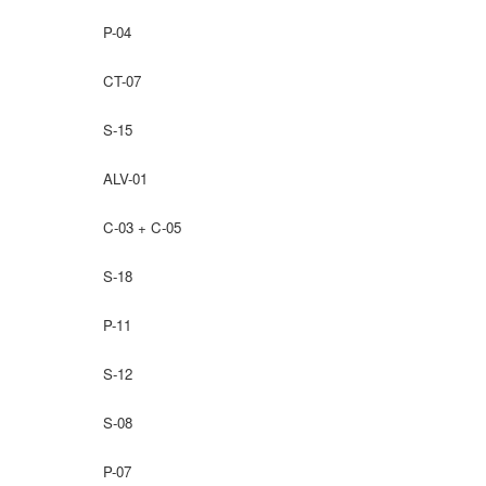
P-04
CT-07
S-15
ALV-01
C-03 + C-05
S-18
P-11
S-12
S-08
P-07