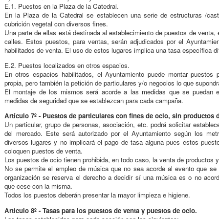
E.1. Puestos en la Plaza de la Catedral.
En la Plaza de la Catedral se establecen una serie de estructuras /ca
cubrición vegetal con diversos fines.
Una parte de ellas está destinada al establecimiento de puestos de venta, 
calles. Estos puestos, para ventas, serán adjudicados por el Ayuntamient
habilitados de venta. El uso de estos lugares implica una tasa específica di
E.2. Puestos localizados en otros espacios.
En otros espacios habilitados, el Ayuntamiento puede montar puestos pa
propia, pero también la petición de particulares y/o negocios lo que supondrá
El montaje de los mismos será acorde a las medidas que se puedan e
medidas de seguridad que se establezcan para cada campaña.
Artículo 7º - Puestos de particulares con fines de ocio, sin productos 
Un particular, grupo de personas, asociación, etc. podrá solicitar estable
del mercado. Este será autorizado por el Ayuntamiento según los met
diversos lugares y no implicará el pago de tasa alguna pues estos pues
coloquen puestos de venta.
Los puestos de ocio tienen prohibida, en todo caso, la venta de productos y 
No se permite el empleo de música que no sea acorde al evento que se e
organización se reserva el derecho a decidir sí una música es o no acord
que cese con la misma.
Todos los puestos deberán presentar la mayor limpieza e higiene.
Artículo 8º - Tasas para los puestos de venta y puestos de ocio.