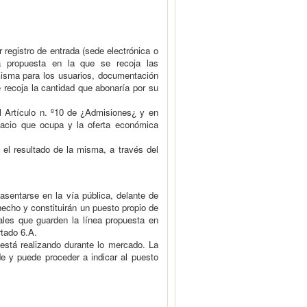
 registro de entrada (sede electrónica o
na propuesta en la que se recoja las
 misma para los usuarios, documentación
recoja la cantidad que abonaría por su
l Artículo n. º10 de ¿Admisiones¿ y en
pacio que ocupa y la oferta económica
 el resultado de la misma, a través del
 asentarse en la vía pública, delante de
hecho y constituirán un puesto propio de
ales que guarden la línea propuesta en
rtado 6.A.
stá realizando durante lo mercado. La
e y puede proceder a indicar al puesto