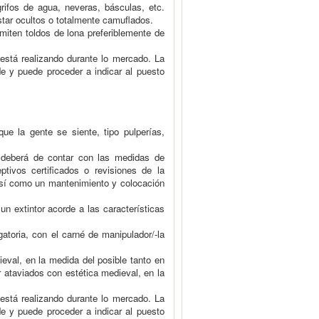
rifos de agua, neveras, básculas, etc.
star ocultos o totalmente camuflados.
miten toldos de lona preferiblemente de
stá realizando durante lo mercado. La
e y puede proceder a indicar al puesto
e la gente se siente, tipo pulperías,
.) deberá de contar con las medidas de
tivos certificados o revisiones de la
sí como un mantenimiento y colocación
n extintor acorde a las características
atoria, con el carné de manipulador/-la
eval, en la medida del posible tanto en
 ataviados con estética medieval, en la
stá realizando durante lo mercado. La
e y puede proceder a indicar al puesto