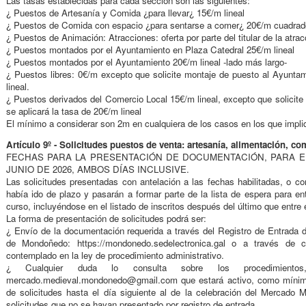
Las tasas establecidas para cada sección son las siguientes:
¿ Puestos de Artesanía y Comida ¿para llevar¿ 15€/m lineal
¿ Puestos de Comida con espacio ¿para sentarse a comer¿ 20€/m cuadrad
¿ Puestos de Animación: Atracciones: oferta por parte del titular de la atrac
¿ Puestos montados por el Ayuntamiento en Plaza Catedral 25€/m lineal
¿ Puestos montados por el Ayuntamiento 20€/m lineal -lado más largo-
¿ Puestos libres: 0€/m excepto que solicite montaje de puesto al Ayuntam
lineal.
¿ Puestos derivados del Comercio Local 15€/m lineal, excepto que solicit
se aplicará la tasa de 20€/m lineal
El mínimo a considerar son 2m en cualquiera de los casos en los que impli
Artículo 9º - Solicitudes puestos de venta: artesanía, alimentación, co
FECHAS PARA LA PRESENTACIÓN DE DOCUMENTACIÓN, PARA EL
JUNIO DE 2026, AMBOS DÍAS INCLUSIVE.
Las solicitudes presentadas con antelación a las fechas habilitadas, o co
había ido de plazo y pasarán a formar parte de la lista de espera para e
curso, incluyéndose en el listado de inscritos después del último que entre 
La forma de presentación de solicitudes podrá ser:
¿ Envío de la documentación requerida a través del Registro de Entrada d
de Mondoñedo: https://mondonedo.sedelectronica.gal o a través de cua
contemplado en la ley de procedimiento administrativo.
¿ Cualquier duda lo consulta sobre los procedimientos
mercado.medieval.mondonedo@gmail.com que estará activo, como mínimo
de solicitudes hasta el día siguiente al de la celebración del Mercado
solicitudes que no se hayan presentado por registro de entrada.