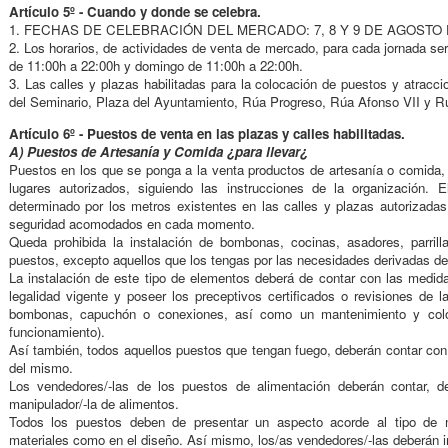
Artículo 5º - Cuando y donde se celebra.
1. FECHAS DE CELEBRACIÓN DEL MERCADO: 7, 8 Y 9 DE AGOSTO 
2. Los horarios, de actividades de venta de mercado, para cada jornada se
de 11:00h a 22:00h y domingo de 11:00h a 22:00h.
3. Las calles y plazas habilitadas para la colocación de puestos y atracci
del Seminario, Plaza del Ayuntamiento, Rúa Progreso, Rúa Afonso VII y Rú
Artículo 6º - Puestos de venta en las plazas y calles habilitadas.
A) Puestos de Artesanía y Comida ¿para llevar¿
Puestos en los que se ponga a la venta productos de artesanía o comida, 
lugares autorizados, siguiendo las instrucciones de la organización
determinado por los metros existentes en las calles y plazas autorizada
seguridad acomodados en cada momento.
Queda prohibida la instalación de bombonas, cocinas, asadores, parrill
puestos, excepto aquellos que los tengas por las necesidades derivadas d
La instalación de este tipo de elementos deberá de contar con las medid
legalidad vigente y poseer los preceptivos certificados o revisiones de 
bombonas, capuchón o conexiones, así como un mantenimiento y col
funcionamiento).
Así también, todos aquellos puestos que tengan fuego, deberán contar con u
del mismo.
Los vendedores/-las de los puestos de alimentación deberán contar, d
manipulador/-la de alimentos.
Todos los puestos deben de presentar un aspecto acorde al tipo de 
materiales como en el diseño. Así mismo, los/as vendedores/-las deberán i