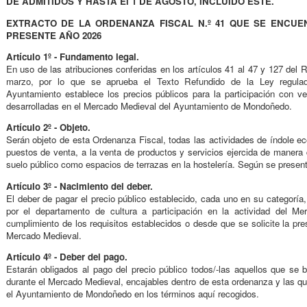
DE ADMITIDOS Y HASTA El 1 DE AGOSTO, INCLUIDO ESTE.
EXTRACTO DE LA ORDENANZA FISCAL N.º 41 QUE SE ENCUE
PRESENTE AÑO 2026
Artículo 1º - Fundamento legal.
En uso de las atribuciones conferidas en los artículos 41 al 47 y 127 del 
marzo, por lo que se aprueba el Texto Refundido de la Ley regula
Ayuntamiento establece los precios públicos para la participación con 
desarrolladas en el Mercado Medieval del Ayuntamiento de Mondoñedo.
Artículo 2º - Objeto.
Serán objeto de esta Ordenanza Fiscal, todas las actividades de índole ec
puestos de venta, a la venta de productos y servicios ejercida de manera 
suelo público como espacios de terrazas en la hostelería. Según se presenta
Artículo 3º - Nacimiento del deber.
El deber de pagar el precio público establecido, cada uno en su categorí
por el departamento de cultura a participación en la actividad del Me
cumplimiento de los requisitos establecidos o desde que se solicite la pre
Mercado Medieval.
Artículo 4º - Deber del pago.
Estarán obligados al pago del precio público todos/-las aquellos que se b
durante el Mercado Medieval, encajables dentro de esta ordenanza y las qu
el Ayuntamiento de Mondoñedo en los términos aquí recogidos.