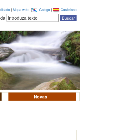
ilidade
|
Mapa web
|
Galego
|
Castellano
eda
Novas