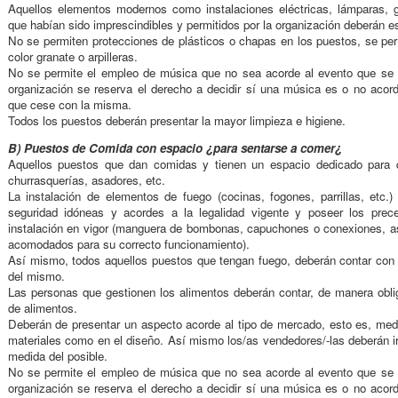
Aquellos elementos modernos como instalaciones eléctricas, lámparas, g
que habían sido imprescindibles y permitidos por la organización deberán e
No se permiten protecciones de plásticos o chapas en los puestos, se per
color granate o arpilleras.
No se permite el empleo de música que no sea acorde al evento que se e
organización se reserva el derecho a decidir sí una música es o no acord
que cese con la misma.
Todos los puestos deberán presentar la mayor limpieza e higiene.
B) Puestos de Comida con espacio ¿para sentarse a comer¿
Aquellos puestos que dan comidas y tienen un espacio dedicado para qu
churrasquerías, asadores, etc.
La instalación de elementos de fuego (cocinas, fogones, parrillas, etc
seguridad idóneas y acordes a la legalidad vigente y poseer los precep
instalación en vigor (manguera de bombonas, capuchones o conexiones, a
acomodados para su correcto funcionamiento).
Así mismo, todos aquellos puestos que tengan fuego, deberán contar con u
del mismo.
Las personas que gestionen los alimentos deberán contar, de manera oblig
de alimentos.
Deberán de presentar un aspecto acorde al tipo de mercado, esto es, medi
materiales como en el diseño. Así mismo los/as vendedores/-las deberán ir
medida del posible.
No se permite el empleo de música que no sea acorde al evento que se e
organización se reserva el derecho a decidir sí una música es o no acord