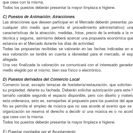
que cese con la misma.
Todos los puestos deberán presentar la mayor limpieza e higiene.
C) Puestos de Animación: Atracciones.
Las atracciones que deseen participar en el Mercado deberán presentar, por
cualquier otro medio que permita el procedimiento administrativo) u
características de la atracción, medidas, fotos, precio de la entrada a la
técnica y seguros, asimismo deberá acercar una propuesta económica que 
estancia en el Mercado durante los días de actividad.
Todas las propuestas recibidas se valorarán en las fechas indicadas en e
esa valoración se tendrá en cuenta a idoneidad para el mercado, el es
allegada.
Una vez finalizada la valoración se comunicará con el interesado ganador
medio elegido por el mismo, bien sea físico o electrónico.
D) Puestos derivados del Comercio Local
Comercio local, excepto terrazas de hostelería/restauración, que soliciten
su propiedad, delante su fachada. Deberán solicitar autorización para este 
tamaño variable segundo el espacio disponible, pero con diseño y materi
esta ordenanza, esto es, semejantes al propuesto para los puestos del apa
No se permite el empleo de música que no sea acorde al evento que se e
organización se reserva el derecho a decidir sí una música es o no acord
que cese con la misma.
Todos los puestos deberán presentar la mayor limpieza e higiene.
E) Puestos montados por el Ayuntamiento