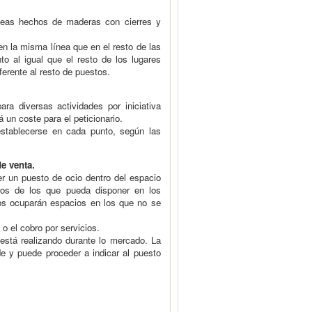
steas hechos de maderas con cierres y
en la misma línea que en el resto de las
o al igual que el resto de los lugares
ferente al resto de puestos.
ra diversas actividades por iniciativa
 un coste para el peticionario.
stablecerse en cada punto, según las
de venta.
cer un puesto de ocio dentro del espacio
ros de los que pueda disponer en los
tos ocuparán espacios en los que no se
o el cobro por servicios.
stá realizando durante lo mercado. La
e y puede proceder a indicar al puesto