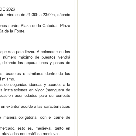
DE 2026
rán: viernes de 21:30h a 23:00h, sábado
ones serán: Plaza de la Catedral, Plaza
a de la Fonte.
que sea para llevar. A colocarse en los
. El número máximo de puestos vendrá
s, dejando las separaciones y pasos de
as, braseros o similares dentro de los
el mismo.
as de seguridad idóneas y acordes a la
las instalaciones en vigor (manguera de
ocación acomodados para su correcto
n extintor acorde a las características
e manera obligatoria, con el carné de
mercado, esto es, medieval, tanto en
r ataviados con estética medieval.