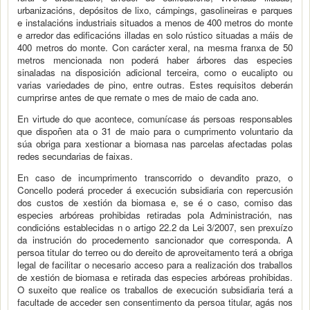
urbanizacións, depósitos de lixo, cámpings, gasolineiras e parques
e instalacións industriais situados a menos de 400 metros do monte
e arredor das edificacións illadas en solo rústico situadas a máis de
400 metros do monte. Con carácter xeral, na mesma franxa de 50
metros mencionada non poderá haber árbores das especies
sinaladas na disposición adicional terceira, como o eucalipto ou
varias variedades de pino, entre outras. Estes requisitos deberán
cumprirse antes de que remate o mes de maio de cada ano.
En virtude do que acontece, comunícase ás persoas responsables
que dispoñen ata o 31 de maio para o cumprimento voluntario da
súa obriga para xestionar a biomasa nas parcelas afectadas polas
redes secundarias de faixas.
En caso de incumprimento transcorrido o devandito prazo, o
Concello poderá proceder á execución subsidiaria con repercusión
dos custos de xestión da biomasa e, se é o caso, comiso das
especies arbóreas prohibidas retiradas pola Administración, nas
condicións establecidas n o artigo 22.2 da Lei 3/2007, sen prexuízo
da instrución do procedemento sancionador que corresponda. A
persoa titular do terreo ou do dereito de aproveitamento terá a obriga
legal de facilitar o necesario acceso para a realización dos traballos
de xestión de biomasa e retirada das especies arbóreas prohibidas.
O suxeito que realice os traballos de execución subsidiaria terá a
facultade de acceder sen consentimento da persoa titular, agás nos