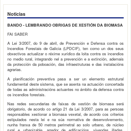
Noticias
BANDO - LEMBRANDO OBRIGAS DE XESTIÓN DA BIOMASA
FAI SABER
A Lei 3/2007, do 9 de abril, de Prevención e Defensa contra os
Incendios Forestais de Galicia (LPDCIF), ten como un dos seus
obxectivos actualizar o réxime xurídico da loita contra os incendios
no medio rural, integrando nel a prevención e a extinción, ademais
da protección da poboación, das infraestruturas e das instalacións
agrarias.
A planificación preventiva pasa a ser un elemento estrutural
fundamental deste sistema, que se asenta na actuación concertada
de todas as administracións actuantes no ámbito da defensa contra
os incendios forestais.
Nas redes secundarias de faixas de xestión de biomasa será
obrigatorio, de acordo co artigo 21 da Lei 3/2007, para as persoas
responsables xestionar a biomasa vexetal, de acordo cos criterios
estipulados nesta lei e na súa normativa de desenvolvemento,
nunha franxa de 50 metros perimetral ao solo urbano, de núcleo
rural e urbanizable, arredor de edificacións, vivendas illadas,