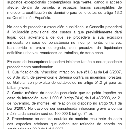
supostos excepcionais contemplados legalmente, cando o acceso
afecte, dentro da parcela, a espazos físicos susceptibles de
merecer a cualificación de domicilio para os efectos do artigo 18.2
da Constitución Española.
No caso de proceder a execución subsidiaria, o Concello procederá
á liquidación provisional dos custos a que previsiblemente dará
lugar, coa advertencia de que se procederá á súa exacción
inmediata en caso de persistencia no incumprimento, unha vez
transcorrido o prazo outorgado, sen prexuízo da liquidación
definitiva unha vez rematados os traballos, de ser o caso.
En caso de incumprimento poderá iniciarse tamén o correspondente
procedemento sancionador:
1. Cualificación da infracción: infracción leve (51.3.a) da Lei 3/2007,
do 9 de abril, de prevención e defensa contra os incendios forestais
de Galicia, sen prexuízo do establecido no artigo 51.2 g) para as
faltas graves.
2. Contía máxima da sanción pecuniaria que se poida impoñer no
caso de infracción leve: 1.000 € (artigo 74.a) da Lei 43/2003, do 21
de novembro, de montes, en relación co disposto no artigo 50.1 da
Lei 3/2007. No caso de ser considerada infracción grave a contía
máxima da sanción será de 100.000 € (artigo 74.b).
3. Procederase ao comiso cautelar da madeira resultante da corta
das especies arbóreas que deban ser retiradas de acordo co
establecido no 22.2 da Lei 3/2007.