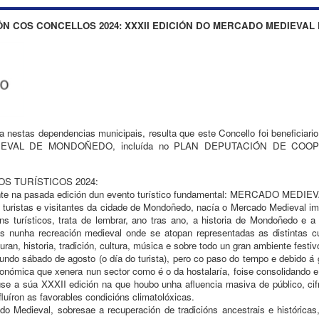
N COS CONCELLOS 2024: XXXII EDICIÓN DO MERCADO MEDIEVA
 nestas dependencias municipais, resulta que este Concello foi beneficia
EVAL DE MONDOÑEDO, incluída no PLAN DEPUTACIÓN DE COO
 TURÍSTICOS 2024:
nte na pasada edición dun evento turístico fundamental: MERCADO MEDI
s turistas e visitantes da cidade de Mondoñedo, nacía o Mercado Medieval i
ns turísticos, trata de lembrar, ano tras ano, a historia de Mondoñedo e
 nunha recreación medieval onde se atopan representadas as distintas cult
an, historia, tradición, cultura, música e sobre todo un gran ambiente festiv
undo sábado de agosto (o día do turista), pero co paso do tempo e debido á 
conómica que xenera nun sector como é o da hostalaría, foise consolidando 
se a súa XXXII edición na que houbo unha afluencia masiva de público, cif
fluíron as favorables condicións climatolóxicas.
 Medieval, sobresae a recuperación de tradicións ancestrais e históricas,