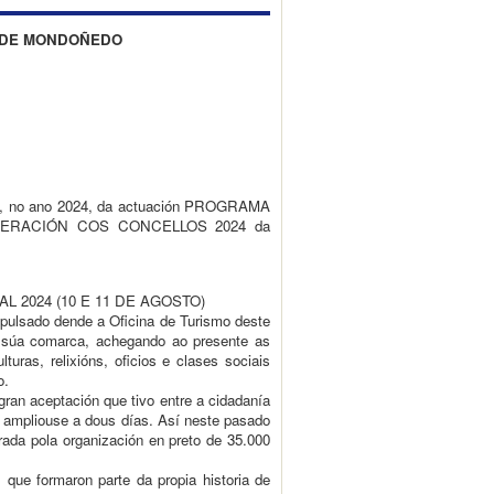
L DE MONDOÑEDO
rio, no ano 2024, da actuación PROGRAMA
PERACIÓN COS CONCELLOS 2024 da
EVAL 2024 (10 E 11 DE AGOSTO)
mpulsado dende a Oficina de Turismo deste
 a súa comarca, achegando ao presente as
uras, relixións, oficios e clases sociais
o.
gran aceptación que tivo entre a cidadanía
e ampliouse a dous días. Así neste pasado
rada pola organización en preto de 35.000
 que formaron parte da propia historia de