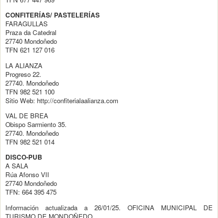
CONFITERÍAS/ PASTELERÍAS
FARAGULLAS
Praza da Catedral
27740 Mondoñedo
TFN 621 127 016
LA ALIANZA
Progreso 22.
27740. Mondoñedo
TFN 982 521 100
Sitio Web: http://confiterialaalianza.com
VAL DE BREA
Obispo Sarmiento 35.
27740. Mondoñedo
TFN 982 521 014
DISCO-PUB
A SALA
Rúa Afonso VII
27740 Mondoñedo
TFN: 664 395 475
Información actualizada a 26/01/25. OFICINA MUNICIPAL DE
TURISMO DE MONDOÑEDO