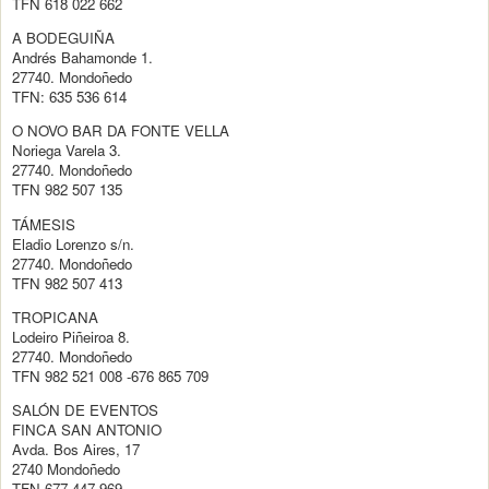
TFN 618 022 662
A BODEGUIÑA
Andrés Bahamonde 1.
27740. Mondoñedo
TFN: 635 536 614
O NOVO BAR DA FONTE VELLA
Noriega Varela 3.
27740. Mondoñedo
TFN 982 507 135
TÁMESIS
Eladio Lorenzo s/n.
27740. Mondoñedo
TFN 982 507 413
TROPICANA
Lodeiro Piñeiroa 8.
27740. Mondoñedo
TFN 982 521 008 -676 865 709
SALÓN DE EVENTOS
FINCA SAN ANTONIO
Avda. Bos Aires, 17
2740 Mondoñedo
TFN 677 447 969