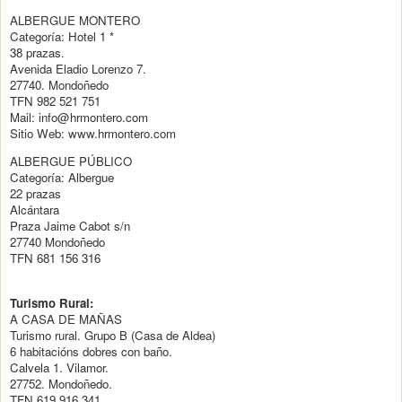
ALBERGUE MONTERO
Categoría: Hotel 1 *
38 prazas.
Avenida Eladio Lorenzo 7.
27740. Mondoñedo
TFN 982 521 751
Mail: info@hrmontero.com
Sitio Web: www.hrmontero.com
ALBERGUE PÚBLICO
Categoría: Albergue
22 prazas
Alcántara
Praza Jaime Cabot s/n
27740 Mondoñedo
TFN 681 156 316
Turismo Rural:
A CASA DE MAÑAS
Turismo rural. Grupo B (Casa de Aldea)
6 habitacións dobres con baño.
Calvela 1. Vilamor.
27752. Mondoñedo.
TFN 619 916 341