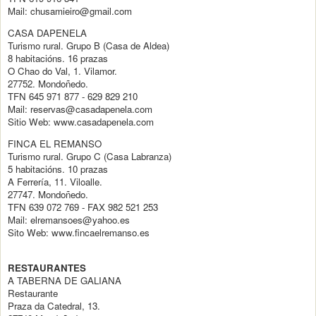
Mail: chusamieiro@gmail.com
CASA DAPENELA
Turismo rural. Grupo B (Casa de Aldea)
8 habitacións. 16 prazas
O Chao do Val, 1. Vilamor.
27752. Mondoñedo.
TFN 645 971 877 - 629 829 210
Mail: reservas@casadapenela.com
Sitio Web: www.casadapenela.com
FINCA EL REMANSO
Turismo rural. Grupo C (Casa Labranza)
5 habitacións. 10 prazas
A Ferrería, 11. Viloalle.
27747. Mondoñedo.
TFN 639 072 769 - FAX 982 521 253
Mail: elremansoes@yahoo.es
Sito Web: www.fincaelremanso.es
RESTAURANTES
A TABERNA DE GALIANA
Restaurante
Praza da Catedral, 13.