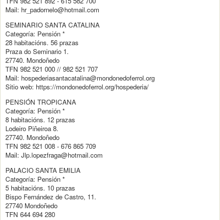
TFN 982 521 892 - 615 582 700
Mail: hr_padornelo@hotmail.com
SEMINARIO SANTA CATALINA
Categoría: Pensión *
28 habitacións. 56 prazas
Praza do Seminario 1.
27740. Mondoñedo
TFN 982 521 000 // 982 521 707
Mail: hospederiasantacatalina@mondonedoferrol.org
Sitio web: https://mondonedoferrol.org/hospederia/
PENSIÓN TROPICANA
Categoría: Pensión *
8 habitacións. 12 prazas
Lodeiro Piñeiroa 8.
27740. Mondoñedo
TFN 982 521 008 - 676 865 709
Mail: Jlp.lopezfraga@hotmail.com
PALACIO SANTA EMILIA
Categoría: Pensión *
5 habitacións. 10 prazas
Bispo Fernández de Castro, 11.
27740 Mondoñedo
TFN 644 694 280