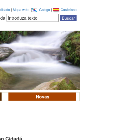
ilidade
|
Mapa web
|
Galego
|
Castellano
eda
Novas
ón Cidadá