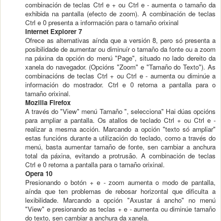
combinación de teclas Ctrl e + ou Ctrl e - aumenta o tamaño da
exhibida na pantalla (efecto de zoom). A combinación de teclas
Ctrl e 0 presenta a información para o tamaño orixinal
Internet Explorer 7
Ofrece as alternativas aínda que a versión 8, pero só presenta a
posibilidade de aumentar ou diminuír o tamaño da fonte ou a zoom
na páxina da opción do menú "Page", situado no lado dereito da
xanela do navegador. (Opcións "Zoom" e "Tamaño do Texto"). As
combinacións de teclas Ctrl + ou Ctrl e - aumenta ou diminúe a
información do mostrador. Ctrl e 0 retorna a pantalla para o
tamaño orixinal.
Mozilla Firefox
A través do "View" menú Tamaño ", selecciona" Hai dúas opcións
para ampliar a pantalla. Os atallos de teclado Ctrl + ou Ctrl e -
realizar a mesma acción. Marcando a opción "texto só ampliar"
estas funcións durante a utilización do teclado, como a través do
menú, basta aumentar tamaño de fonte, sen cambiar a anchura
total da páxina, evitando a protrusão. A combinación de teclas
Ctrl e 0 retorna a pantalla para o tamaño orixinal.
Opera 10
Presionando o botón + e - zoom aumenta o modo de pantalla,
aínda que ten problemas de rebosar horizontal que dificulta a
lexibilidade. Marcando a opción "Axustar á ancho" no menú
"View" e presionando as teclas + e - aumenta ou diminúe tamaño
do texto, sen cambiar a anchura da xanela.