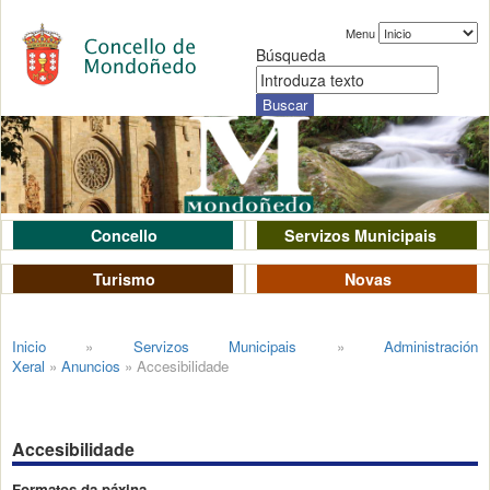
Menu
Búsqueda
Concello
Servizos Municipais
Turismo
Novas
Inicio
»
Servizos Municipais
»
Administración
Xeral
»
Anuncios
»
Accesibilidade
Accesibilidade
Formatos da páxina