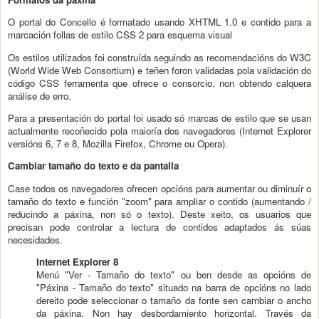
O portal do Concello é formatado usando XHTML 1.0 e contido para a
marcación follas de estilo CSS 2 para esquema visual
Os estilos utilizados foi construída seguindo as recomendacións do W3C
(World Wide Web Consortium) e teñen foron validadas pola validación do
código CSS ferramenta que ofrece o consorcio, non obtendo calquera
análise de erro.
Para a presentación do portal foi usado só marcas de estilo que se usan
actualmente recoñecido pola maioría dos navegadores (Internet Explorer
versións 6, 7 e 8, Mozilla Firefox, Chrome ou Opera).
Cambiar tamaño do texto e da pantalla
Case todos os navegadores ofrecen opcións para aumentar ou diminuír o
tamaño do texto e función "zoom" para ampliar o contido (aumentando /
reducindo a páxina, non só o texto). Deste xeito, os usuarios que
precisan pode controlar a lectura de contidos adaptados ás súas
necesidades.
Internet Explorer 8
Menú "Ver - Tamaño do texto" ou ben desde as opcións de
"Páxina - Tamaño do texto" situado na barra de opcións no lado
dereito pode seleccionar o tamaño da fonte sen cambiar o ancho
da páxina. Non hay desbordamiento horizontal. Través da