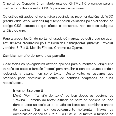
O portal do Concello é formatado usando XHTML 1.0 e contido para a
marcación follas de estilo CSS 2 para esquema visual
Os estilos utilizados foi construída seguindo as recomendacións do W3C
(World Wide Web Consortium) e teñen foron validadas pola validación do
código CSS ferramenta que ofrece o consorcio, non obtendo calquera
análise de erro.
Para a presentación do portal foi usado só marcas de estilo que se usan
actualmente recoñecido pola maioría dos navegadores (Internet Explorer
versións 6, 7 e 8, Mozilla Firefox, Chrome ou Opera).
Cambiar tamaño do texto e da pantalla
Case todos os navegadores ofrecen opcións para aumentar ou diminuír o
tamaño do texto e función "zoom" para ampliar o contido (aumentando /
reducindo a páxina, non só o texto). Deste xeito, os usuarios que
precisan pode controlar a lectura de contidos adaptados ás súas
necesidades.
Internet Explorer 8
Menú "Ver - Tamaño do texto" ou ben desde as opcións de
"Páxina - Tamaño do texto" situado na barra de opcións no lado
dereito pode seleccionar o tamaño da fonte sen cambiar o ancho
da páxina. Non hay desbordamiento horizontal. Través da
combinación de teclas Ctrl e + ou Ctrl e - aumenta o tamaño da