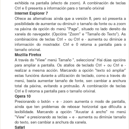
exhibida na pantalla (efecto de zoom). A combinación de teclas
Ctrl e 0 presenta a información para o tamaño orixinal
Internet Explorer 7
Ofrece as alternativas aínda que a versión 8, pero só presenta a
posibilidade de aumentar ou diminuír o tamaño da fonte ou a zoom
na páxina da opción do menú "Page", situado no lado dereito da
xanela do navegador. (Opcións "Zoom" e "Tamaño do Texto"). As
combinacións de teclas Ctrl + ou Ctrl e - aumenta ou diminúe a
información do mostrador. Ctrl e 0 retorna a pantalla para o
tamaño orixinal.
Mozilla Firefox
A través do "View" menú Tamaño ", selecciona" Hai dúas opcións
para ampliar a pantalla. Os atallos de teclado Ctrl + ou Ctrl e -
realizar a mesma acción. Marcando a opción "texto só ampliar"
estas funcións durante a utilización do teclado, como a través do
menú, basta aumentar tamaño de fonte, sen cambiar a anchura
total da páxina, evitando a protrusão. A combinación de teclas
Ctrl e 0 retorna a pantalla para o tamaño orixinal.
Opera 10
Presionando o botón + e - zoom aumenta o modo de pantalla,
aínda que ten problemas de rebosar horizontal que dificulta a
lexibilidade. Marcando a opción "Axustar á ancho" no menú
"View" e presionando as teclas + e - aumenta ou diminúe tamaño
do texto, sen cambiar a anchura da xanela.
Safari