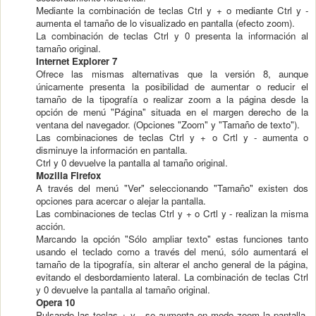
Mediante la combinación de teclas Ctrl y + o mediante Ctrl y -
aumenta el tamaño de lo visualizado en pantalla (efecto zoom).
La combinación de teclas Ctrl y 0 presenta la información al
tamaño original.
Internet Explorer 7
Ofrece las mismas alternativas que la versión 8, aunque
únicamente presenta la posibilidad de aumentar o reducir el
tamaño de la tipografía o realizar zoom a la página desde la
opción de menú "Página" situada en el margen derecho de la
ventana del navegador. (Opciones "Zoom" y "Tamaño de texto").
Las combinaciones de teclas Ctrl y + o Crtl y - aumenta o
disminuye la información en pantalla.
Ctrl y 0 devuelve la pantalla al tamaño original.
Mozilla Firefox
A través del menú "Ver" seleccionando "Tamaño" existen dos
opciones para acercar o alejar la pantalla.
Las combinaciones de teclas Ctrl y + o Crtl y - realizan la misma
acción.
Marcando la opción "Sólo ampliar texto" estas funciones tanto
usando el teclado como a través del menú, sólo aumentará el
tamaño de la tipografía, sin alterar el ancho general de la página,
evitando el desbordamiento lateral. La combinación de teclas Ctrl
y 0 devuelve la pantalla al tamaño original.
Opera 10
Pulsando las teclas + y - se aumenta en modo zoom la pantalla,