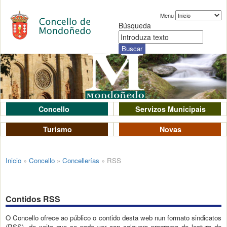
Menu
Búsqueda
Concello
Servizos Municipais
Turismo
Novas
Inicio
»
Concello
»
Concellerías
»
RSS
Contidos RSS
O Concello ofrece ao público o contido desta web nun formato sindicatos
(RSS), de xeito que se pode ver con calquera programa de lectura de